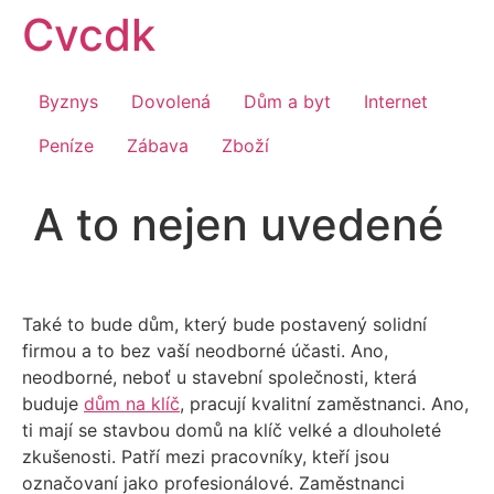
Přejít
Cvcdk
k
obsahu
Byznys
Dovolená
Dům a byt
Internet
Peníze
Zábava
Zboží
A to nejen uvedené
Také to bude dům, který bude postavený solidní
firmou a to bez vaší neodborné účasti. Ano,
neodborné, neboť u stavební společnosti, která
buduje
dům na klíč
, pracují kvalitní zaměstnanci. Ano,
ti mají se stavbou domů na klíč velké a dlouholeté
zkušenosti. Patří mezi pracovníky, kteří jsou
označovaní jako profesionálové. Zaměstnanci