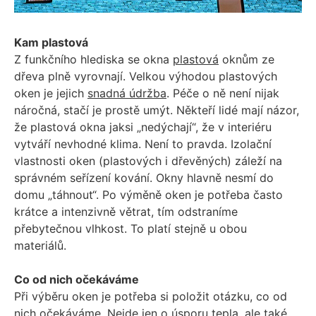
Kam plastová
Z funkčního hlediska se okna
plastová
oknům ze
dřeva plně vyrovnají. Velkou výhodou plastových
oken je jejich
snadná údržba
. Péče o ně není nijak
náročná, stačí je prostě umýt. Někteří lidé mají názor,
že plastová okna jaksi „nedýchají“, že v interiéru
vytváří nevhodné klima. Není to pravda. Izolační
vlastnosti oken (plastových i dřevěných) záleží na
správném seřízení kování. Okny hlavně nesmí do
domu „táhnout“. Po výměně oken je potřeba často
krátce a intenzivně větrat, tím odstraníme
přebytečnou vlhkost. To platí stejně u obou
materiálů.
Co od nich očekáváme
Při výběru oken je potřeba si položit otázku, co od
nich očekáváme. Nejde jen o úsporu tepla, ale také