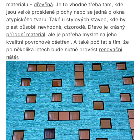
materiálu –
dřevěná
. Je to vhodné třeba tam, kde
jsou velké prosklené plochy nebo se jedná o okna
atypického tvaru. Také u stylových staveb, kde by
plast působil nevhodně, cizorodě. Dřevo je krásný
přírodní materiál
, ale je potřeba myslet na jeho
kvalitní povrchové ošetření. A také počítat s tím, že
po několika letech bude nutné provést
renovační
nátěr
.