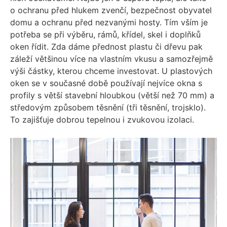
o ochranu před hlukem zvenčí, bezpečnost obyvatel
domu a ochranu před nezvanými hosty. Tím vším je
potřeba se při výběru, rámů, křídel, skel i doplňků
oken řídit. Zda dáme přednost plastu či dřevu pak
záleží většinou více na vlastním vkusu a samozřejmě
výši částky, kterou chceme investovat. U plastových
oken se v současné době používají nejvíce okna s
profily s větší stavební hloubkou (větší než 70 mm) a
středovým způsobem těsnění (tři těsnění, trojsklo).
To zajišťuje dobrou tepelnou i zvukovou izolaci.