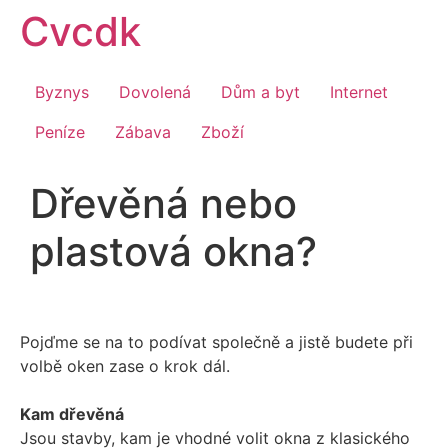
Přejít
Cvcdk
k
obsahu
Byznys
Dovolená
Dům a byt
Internet
Peníze
Zábava
Zboží
Dřevěná nebo
plastová okna?
Pojďme se na to podívat společně a jistě budete při
volbě oken zase o krok dál.
Kam dřevěná
Jsou stavby, kam je vhodné volit okna z klasického