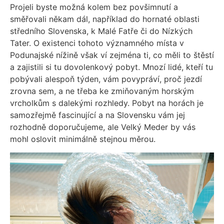
Projeli byste možná kolem bez povšimnutí a
směřovali někam dál, například do hornaté oblasti
středního Slovenska, k Malé Fatře či do Nízkých
Tater.
O existenci tohoto významného místa v
Podunajské nížině však ví zejména ti, co měli to štěstí
a zajistili si tu dovolenkový pobyt. Mnozí lidé, kteří tu
pobývali alespoň týden, vám povypráví, proč jezdí
zrovna sem, a ne třeba ke zmiňovaným horským
vrcholkům s dalekými rozhledy. Pobyt na horách je
samozřejmě fascinující a na Slovensku vám jej
rozhodně doporučujeme, ale Velký Meder by vás
mohl oslovit minimálně stejnou měrou.