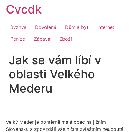
Přejít
Cvcdk
k
obsahu
Byznys
Dovolená
Dům a byt
Internet
Peníze
Zábava
Zboží
Jak se vám líbí v
oblasti Velkého
Mederu
Velký Meder je poměrně malá obec na jižním
Slovensku a zpovzdálí vás ničím zvláštním neupoutá.