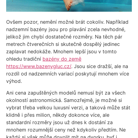
Ovšem pozor, nemění možné brát cokoliv. Například
nadzemní bazény jsou pro plavání zcela nevhodné,
jelikož jim chybí dostatečné rozměry. Na těch pár
metrech čtverečních si skutečně dospělý jedinec
zaplavat nedokáže. Mnohem lepší jsou v tomto
ohledu tradiční
bazény do země
https://www.bazenygluc.cz/
. Jsou sice dražší, ale na
rozdíl od nadzemních variací poskytují mnohem více
výhod.
Ani cena zapuštěných modelů nemusí být za všech
okolností astronomická. Samozřejmě, je možné si
vybrat třeba velkou luxusní verzi, a taková může stát
klidně i přes milion, někdy dokonce více, ale
standardní rozměry jsou už dnes k dostání za
mnohem rozumnější ceny než kdykoliv předtím. Ne
každý si však může dovolit mít na dvorku, byť i