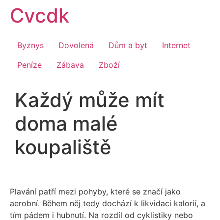
Přejít
Cvcdk
k
obsahu
Byznys
Dovolená
Dům a byt
Internet
Peníze
Zábava
Zboží
Každý může mít
doma malé
koupaliště
Plavání patří mezi pohyby, které se značí jako
aerobní. Během něj tedy dochází k likvidaci kalorií, a
tím pádem i hubnutí. Na rozdíl od cyklistiky nebo