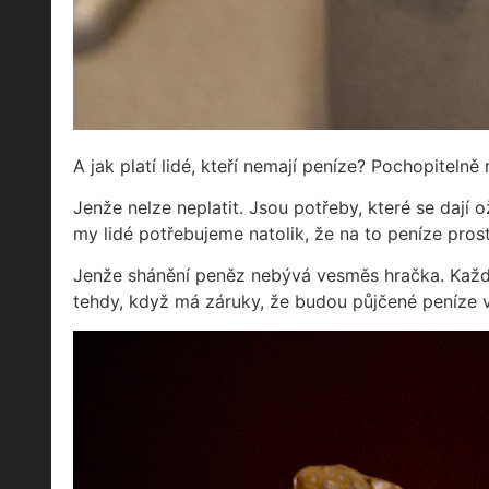
A jak platí lidé, kteří nemají peníze? Pochopitelně 
Jenže nelze neplatit. Jsou potřeby, které se dají o
my lidé potřebujeme natolik, že na to peníze pro
Jenže shánění peněz nebývá vesměs hračka. Každý 
tehdy, když má záruky, že budou půjčené peníze 