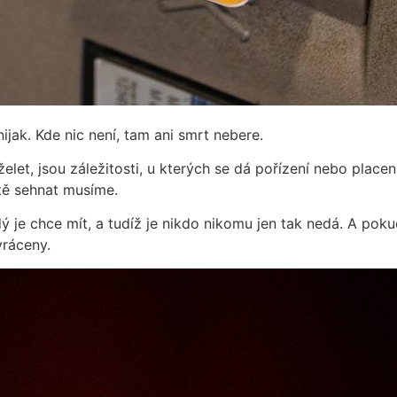
nijak. Kde nic není, tam ani smrt nebere.
želet, jsou záležitosti, u kterých se dá pořízení nebo placen
stě sehnat musíme.
je chce mít, a tudíž je nikdo nikomu jen tak nedá. A poku
vráceny.