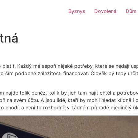
Byznys
Dovolená
Dům 
tná
latit. Každý má aspoň nějaké potřeby, které se nedají uspo
ylo čím podobné záležitosti financovat. Člověk by tedy urči
 najde tolik peněz, kolik by jich tam najít chtěl a potřeb
ň na svém účtu. A jsou lidé, kteří by mohli hledat klidně i
 to chodí, a není to rozhodně v žádném případě ojedinělý ú