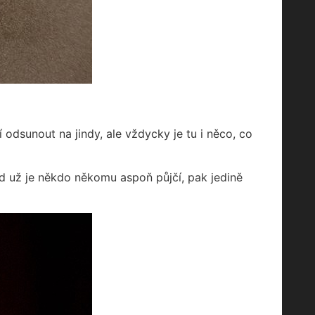
í odsunout na jindy, ale vždycky je tu i něco, co
d už je někdo někomu aspoň půjčí, pak jedině