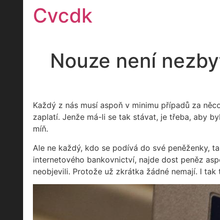
Přejít
Cvcdk
k
obsahu
Nouze není nezby
Každý z nás musí aspoň v minimu případů za něco p
zaplatí. Jenže má-li se tak stávat, je třeba, aby b
míň.
Ale ne každý, kdo se podívá do své peněženky, tam
internetového bankovnictví, najde dost peněz aspo
neobjevili. Protože už zkrátka žádné nemají. I tak