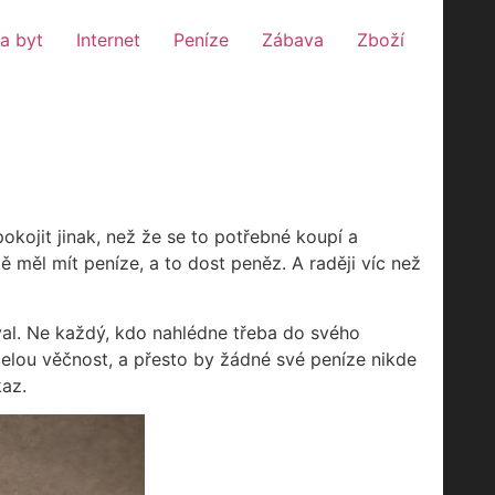
a byt
Internet
Peníze
Zábava
Zboží
kojit jinak, než že se to potřebné koupí a
tě měl mít peníze, a to dost peněz. A raději víc než
oval. Ne každý, kdo nahlédne třeba do svého
 celou věčnost, a přesto by žádné své peníze nikde
kaz.