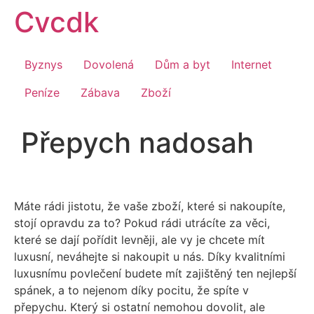
Přejít
Cvcdk
k
obsahu
Byznys
Dovolená
Dům a byt
Internet
Peníze
Zábava
Zboží
Přepych nadosah
Máte rádi jistotu, že vaše zboží, které si nakoupíte,
stojí opravdu za to? Pokud rádi utrácíte za věci,
které se dají pořídit levněji, ale vy je chcete mít
luxusní, neváhejte si nakoupit u nás. Díky kvalitními
luxusnímu povlečení
budete mít zajištěný ten nejlepší
spánek, a to nejenom díky pocitu, že spíte v
přepychu. Který si ostatní nemohou dovolit, ale