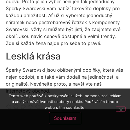
oděvu. Proto jejich výběr není jen tak jednoduchý.
Šperky Swarovski vám nabízí takovéto doplňky pro
každou příležitost. Ať už si vyberete jednoduchý
náramek nebo pestrobarevný řetízek s komponenty
Swarovski, vždy si můžete být jisti, že zaujmete své
okolí. Jsou navíc cenově dostupné a velmi trendy.
Zde si každá žena najde pro sebe to pravé.
Lesklá krása
Šperky Swarovski
jsou oblíbenými doplňky, které vás
nejen ozdobí, ale také vám dodají na jedinečnosti a
originalitě. Neváhejte proto, a navštivte náš
internetový obchod.
Tento web používá k poskytování služeb, personalizaci reklam
a analýze návštěvnosti soubory cookie. Používáním tohoto
webu s tím souhlasíte.
Souhlasím