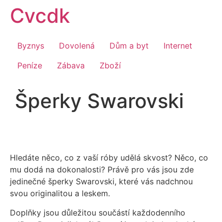
Přejít
Cvcdk
k
obsahu
Byznys
Dovolená
Dům a byt
Internet
Peníze
Zábava
Zboží
Šperky Swarovski
Hledáte něco, co z vaší róby udělá skvost? Něco, co
mu dodá na dokonalosti? Právě pro vás jsou zde
jedinečné šperky Swarovski, které vás nadchnou
svou originalitou a leskem.
Doplňky jsou důležitou součástí každodenního